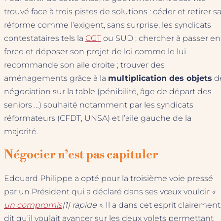
trouvé face à trois pistes de solutions : céder et retirer s
réforme comme l’exigent, sans surprise, les syndicats
contestataires tels la
CGT
ou SUD ; chercher à passer en
force et déposer son projet de loi comme le lui
recommande son aile droite ; trouver des
aménagements grâce à la
multiplication des objets
d
négociation sur la table (pénibilité, âge de départ des
seniors …) souhaité notamment par les syndicats
réformateurs (CFDT, UNSA) et l’aile gauche de la
majorité.
Négocier n’est pas capituler
Edouard Philippe a opté pour la troisième voie pressé
par un Président qui a déclaré dans ses vœux vouloir
«
un compromis
[1] rapide »
. Il a dans cet esprit clairement
dit qu’il voulait avancer sur les deux volets permettant