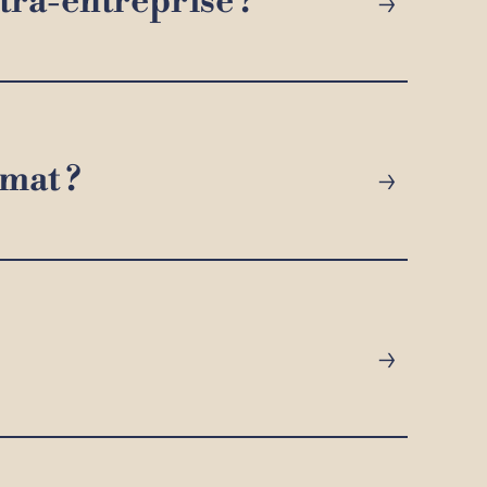
→
ntra-entreprise ?
→
mat ?
→