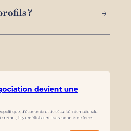
→
rofils ?
gociation devient une
géopolitique, d’économie et de sécurité internationale.
 surtout, ils y redéfinissent leurs rapports de force.