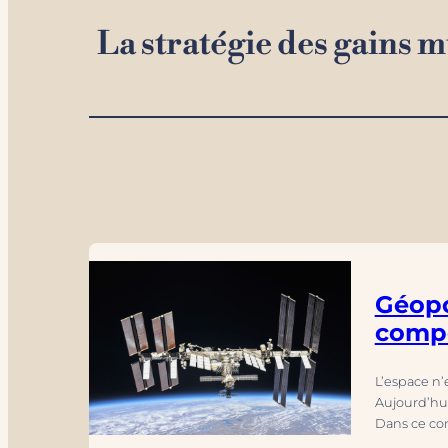
La stratégie des gains mu
Géopo
compé
L’espace n’
Aujourd’hui,
Dans ce con