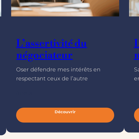
L’assertivité du
L
négociateur
Oser défendre mes intérêts en
S
respectant ceux de l’autre
e
/meta
/
Découvrir
:
L
’
a
s
s
e